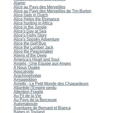
Alamo
Alice au Pays des Merveilles
Alice au Pays des Merveilles de Tim Burton
Alice Gets in Dutch
Alice Helps the Romance
Alice hunting in Africa
Alice in the Jungle
Alice's Day at Sea
Alice's Fishy Story
Alice's Spooky Adventure
Alice the Golf Bug
Alice the Lumber Jack
Alice the Peacemaker
Aliens of the Deep
America's Heart and Soul
Angels - Une Equipe aux Anges
A Nous Quatre
Apocalypto
Arachnophobie
Armageddon
Arrietty - Le Petit Monde des Chapardeurs
Atlantide l'Empire perdu
Attention Fragile
Au Fil de la Vie
Au Pays de la Berceuse
Automaboule
Aventures de Bernard et Bianca
Babes in Toyland