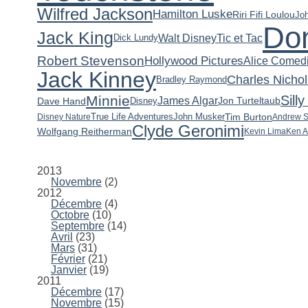
Wilfred Jackson
Hamilton Luske
Riri Fifi Loulou
Joh
Do
Jack King
Walt Disney
Tic et Tac
Dick Lundy
Robert Stevenson
Hollywood Pictures
Alice Comed
Jack Kinney
Charles Nichol
Bradley Raymond
Minnie
Sill
James Algar
Jon Turteltaub
Dave Hand
Disney
Tim Burton
Disney Nature
True Life Adventures
John Musker
Andrew S
Clyde Geronimi
Wolfgang Reitherman
Kevin Lima
Ken A
TOUTES LES PAGES
TOUTES LES ARCHIVES
2013
Novembre
(2)
2012
Décembre
(4)
Octobre
(10)
Septembre
(14)
Avril
(23)
Mars
(31)
Février
(21)
Janvier
(19)
2011
Décembre
(17)
Novembre
(15)