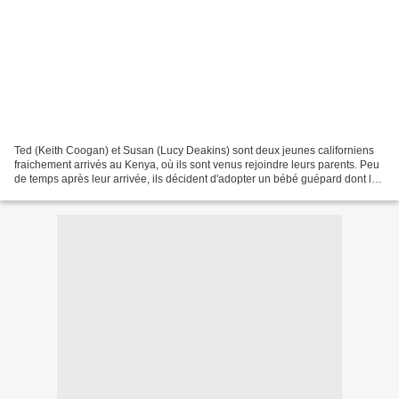
Ted (Keith Coogan) et Susan (Lucy Deakins) sont deux jeunes californiens
fraichement arrivés au Kenya, où ils sont venus rejoindre leurs parents. Peu
de temps après leur arrivée, ils décident d'adopter un bébé guépard dont la
mère a été tuée par des braconniers....