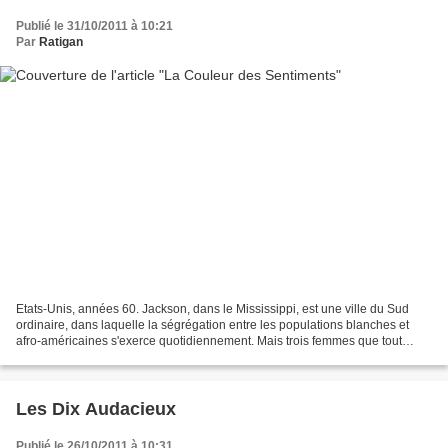
Publié le 31/10/2011 à 10:21
Par
Ratigan
Etats-Unis, années 60. Jackson, dans le Mississippi, est une ville du Sud
ordinaire, dans laquelle la ségrégation entre les populations blanches et
afro-américaines s'exerce quotidiennement. Mais trois femmes que tout
oppose vont décider de dépasser leurs...
Les Dix Audacieux
Publié le 26/10/2011 à 10:31