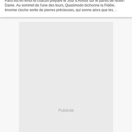
Paris est en émoi et chacun prépare le Jour d'Amour sur le parvis de Notre-
Dame. Au sommet de l'une des tours, Quasimodo bichonne la Fidèle,
énorme cloche sertie de pierres précieuses, qui sonne alors que les
Parisiens déclament leur amour. Parmi les...
Publicité