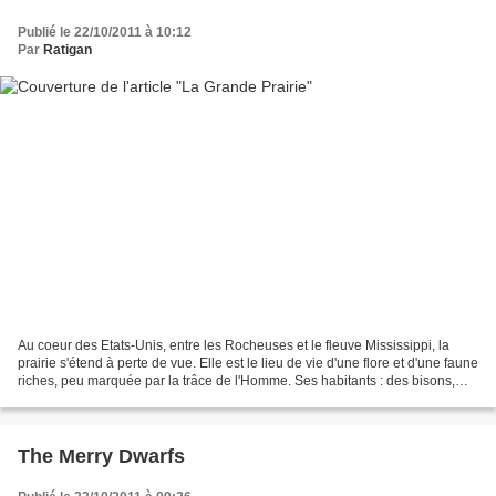
Publié le 22/10/2011 à 10:12
Par
Ratigan
Au coeur des Etats-Unis, entre les Rocheuses et le fleuve Mississippi, la
prairie s'étend à perte de vue. Elle est le lieu de vie d'une flore et d'une faune
riches, peu marquée par la trâce de l'Homme. Ses habitants : des bisons,
coyotes, cougars, antilocapres...
The Merry Dwarfs