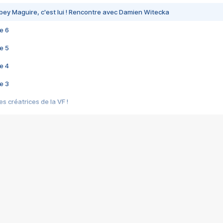
bey Maguire, c'est lui ! Rencontre avec Damien Witecka
e 6
e 5
e 4
e 3
s créatrices de la VF !
e 2
e 1
e Mektoub My Love arrive enfin ! Rencontre avec Shaïn Boumedine et Sal
i : après Toni en famille
elle réalise le bouleversant Dites lui que je l'aime
ais ! Rencontre autour de Vie privée de Rebecca Zlotowski