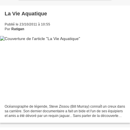
La Vie Aquatique
Publié le 23/10/2011 à 10:55
Par
Ratigan
Océanographe de légende, Steve Zissou (Bill Murray) connaît un creux dans
sa carrière. Son dernier documentaire a fait un bide et l'un de ses équipiers
et amis a été dévoré par un requin jaguar... Sans parler de la découverte
d'un fils caché, Ned Plimpton...