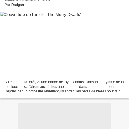
Publié le 22/10/2011 à 09:26
Par
Ratigan
Au coeur de la forêt, vit une bande de joyeux nains. Dansant au rythme de la
musique, ils s'affairent aux tâches quotidiennes dans la bonne humeur.
Rejoins par un orchestre ambulant, ils sortent les barils de bières pour faire
la fête... Réalisé par Ub...