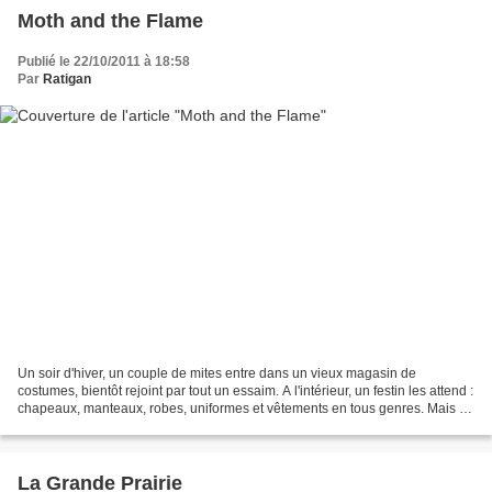
Moth and the Flame
Publié le 22/10/2011 à 18:58
Par
Ratigan
Un soir d'hiver, un couple de mites entre dans un vieux magasin de
costumes, bientôt rejoint par tout un essaim. A l'intérieur, un festin les attend :
chapeaux, manteaux, robes, uniformes et vêtements en tous genres. Mais la
romance est bientôt chamboulée...
La Grande Prairie