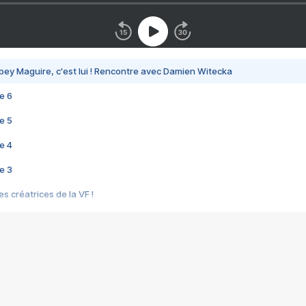
bey Maguire, c'est lui ! Rencontre avec Damien Witecka
e 6
e 5
e 4
e 3
s créatrices de la VF !
e 2
e 1
e Mektoub My Love arrive enfin ! Rencontre avec Shaïn Boumedine et Sal
i : après Toni en famille