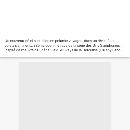
Un nouveau-né et son chien en peluche voyagent dans un rêve où les
objets s'animent... 38ème court-métrage de la série des Silly Symphonies ,
inspiré de l'oeuvre d'Eugène Field, Au Pays de la Berceuse (Lullaby Land)
est un film de Wilfred Jackson. Il...