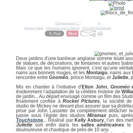
Posté par Ratigan à 17:15 -
Commentaires [
…
]
- Permalien [
#
]
Tags:
Norman Tokar
,
4 Bassets pour 1 Danois
,
The Ugly Dachshund
28 avril 2011
Gnomeo et Juliette - en 3
Deux jardins d'une banlieue anglaise somme toute ass
de statues, de décorations, de fontaines et autres babio
Mais ce que les humains ignorent, c'est qu'une vérita
nains aux bonnets rouges, et les
Montaigu
, nains aux 
rencontre entre
Gnoméo
, prince Montaigu, et
Juliette
, 
Mis en chantier à l'initiative d'
Elton John
,
Gnoméo et
évidemment l'adaptation de la célèbre histoire de
Will
de jardin... Au départ envisagé comme un film des Studi
finalement confiée à
Rocket Pictures
, la société de
studio de Mickey ne devant plus assurer que sa distribu
prise par John Lasseter de complètement détâcher le
passe sous l'égide des studios
Miramax
puis, après
Touchstone
... Réalisé par
Kelly Asbury
, l'un des me
Juliette
sort enfin dans les
salles américaines
l
douloureuse et chaotique de près de 10 ans.