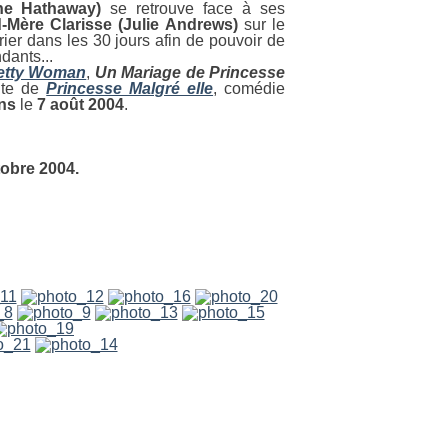
ne Hathaway)
se retrouve face à ses
Mère Clarisse (Julie Andrews)
sur le
rier dans les 30 jours afin de pouvoir de
dants...
etty Woman
,
Un Mariage de Princesse
ite de
Princesse Malgré elle
, comédie
ns
le
7 août 2004
.
tobre 2004.