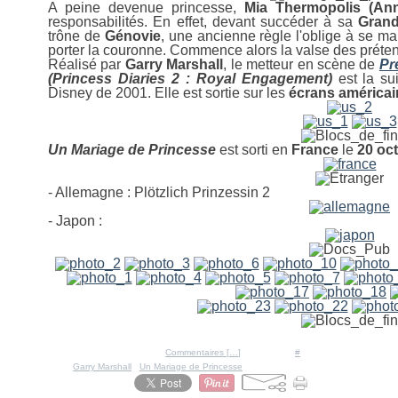
A peine devenue princesse,
Mia Thermopolis (An
responsabilités. En effet, devant succéder à sa
Grand-
trône de
Génovie
, une ancienne règle l'oblige à se ma
porter la couronne. Commence alors la valse des préten
Réalisé par
Garry Marshall
, le metteur en scène de
Pr
(Princess Diaries 2 : Royal Engagement)
est la su
Disney de 2001. Elle est sortie sur les
écrans américai
Un Mariage de Princesse
est sorti en
France
le
20 oc
- Allemagne :
Plötzlich Prinzessin 2
- Japon :
Posté par Ratigan à 10:07 -
Commentaires [
…
]
- Permalien [
#
]
Tags:
Garry Marshall
,
Un Mariage de Princesse