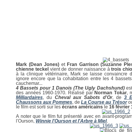
28 avril 2011
4 Bassets pour 1 Danois
Mark (Dean Jones)
et
Fran Garrison (Suzanne Ple
chienne teckel
vient de donner naissance à
trois chi
à la clinique vétérinaire, Mark se laisse convaincre
ignore encore que la cohabitation entre les 4 bassets
cauchemar...
4 Bassets pour 1 Danois (The Ugly Dachshund)
est
des années 1960-1970. Réalisé par
Norman Tokar
, 
Milliardaires
, du
Cheval aux Sabots d'Or
, de
3 E
Chaussons aux Pommes
, de
La Course au Trésor
ou
le film est sorti sur les
écrans américains
le
16 février
A noter que le film fut présenté avec en avant-progr
l'Ourson,
Winnie l'Ourson et l'Arbre à Miel
.