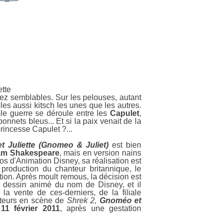
D
ez semblables. Sur les pelouses, autant
les aussi kitsch les unes que les autres.
ble guerre se déroule entre les
Capulet
,
bonnets bleus... Et si la paix venait de la
princesse Capulet ?...
 Juliette (Gnomeo & Juliet)
est bien
iam Shakespeare
, mais en version nains
os d'Animation Disney, sa réalisation est
 production du chanteur britannique, le
tion. Après moult remous, la décision est
 dessin animé du nom de Disney, et il
 la vente de ces-derniers, de la filiale
tteurs en scène de
Shrek 2,
Gnoméo et
e
11 février 2011
, après une gestation