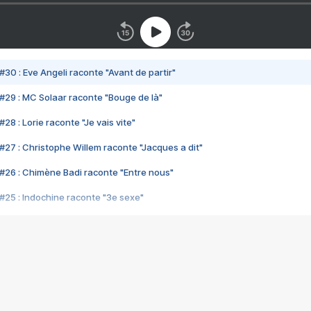
#30 : Eve Angeli raconte "Avant de partir"
#29 : MC Solaar raconte "Bouge de là"
28 : Lorie raconte "Je vais vite"
#27 : Christophe Willem raconte "Jacques a dit"
#26 : Chimène Badi raconte "Entre nous"
#25 : Indochine raconte "3e sexe"
#24 : Zaho raconte "C'est chelou"
#23 : Patrick Bruel raconte "Au café des délices"
#22 : Kyo raconte "Le chemin"
#21 : Nolwenn Leroy raconte "Cassé"