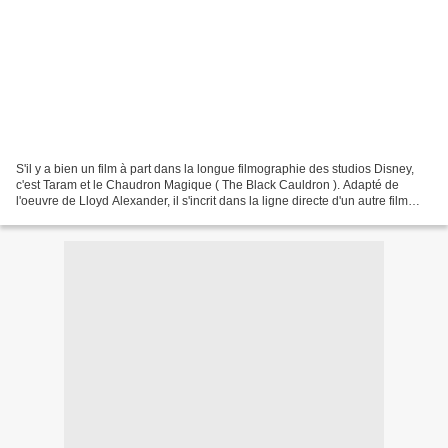
S'il y a bien un film à part dans la longue filmographie des studios Disney,
c'est Taram et le Chaudron Magique ( The Black Cauldron ). Adapté de
l'oeuvre de Lloyd Alexander, il s'incrit dans la ligne directe d'un autre film
d'heroïc-fantasy produit à...