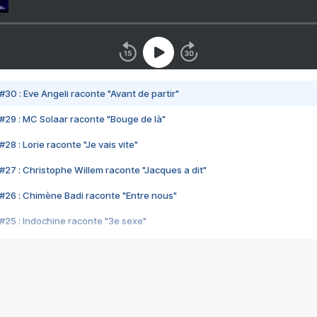
#30 : Eve Angeli raconte "Avant de partir"
#29 : MC Solaar raconte "Bouge de là"
28 : Lorie raconte "Je vais vite"
#27 : Christophe Willem raconte "Jacques a dit"
#26 : Chimène Badi raconte "Entre nous"
#25 : Indochine raconte "3e sexe"
#24 : Zaho raconte "C'est chelou"
#23 : Patrick Bruel raconte "Au café des délices"
#22 : Kyo raconte "Le chemin"