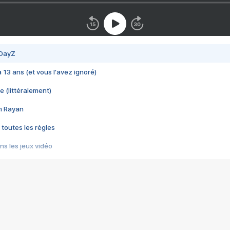
 DayZ
 a 13 ans (et vous l'avez ignoré)
e (littéralement)
im Rayan
 toutes les règles
s les jeux vidéo
us choquant de Rockstar ? - Le scandale BULLY
e plus moche de Steam
du RÊVE tourne au CAUCHEMAR
pendant 8 heures