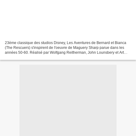
23ème classique des studios Disney, Les Aventures de Bernard et Bianca
(The Rescuers) s'inspirent de l'oeuvre de Maguery Sharp parue dans les
années 50-60. Réalisé par Wolfgang Reitherman, John Lounsbery et Art
Stevens, il raconte l'histoire d'une jeune...