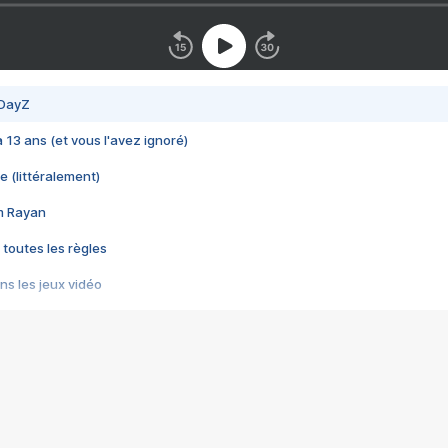
 DayZ
 a 13 ans (et vous l'avez ignoré)
e (littéralement)
im Rayan
 toutes les règles
s les jeux vidéo
us choquant de Rockstar ? - Le scandale BULLY
e plus moche de Steam
du RÊVE tourne au CAUCHEMAR
pendant 8 heures