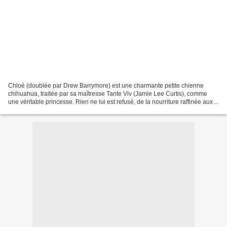
Chloé (doublée par Drew Barrymore) est une charmante petite chienne
chihuahua, traitée par sa maîtresse Tante Viv (Jamie Lee Curtis), comme
une véritable princesse. Rien ne lui est refusé, de la nourriture raffinée aux
vêtements de haute-couture. Et tout...