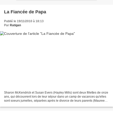
La Fiancée de Papa
Publié le 19/11/2010 à 18:13
Par
Ratigan
Sharon McKendrick et Susan Evers (Hayley Mills) sont deux fillettes de onze
ans, qui découvrent lors de leur séjour dans un camp de vacances qu'elles
sont soeurs jumelles, séparées après le divorce de leurs parents (Maureen
O'Hara et Brian Keith). C'est...