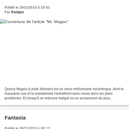
Publié le 29/11/2010 à 10:41
Par
Ratigan
Quincy Magoo (Leslie Nielsen) est un vieux millionnaire excentrique, dont la
mauvaise vue et la maladresse l'entraînent sans cesse dans les pires
problèmes. Et lorsqu'il se retrouve malgré lui en possession du plus
inestimable des diamants, il attire...
Fantasia
Publié le 28/11/2010 à 08:12