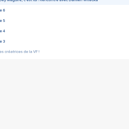
e 6
e 5
e 4
e 3
s créatrices de la VF !
e 2
e 1
e Mektoub My Love arrive enfin ! Rencontre avec Shaïn Boumedine et Sal
i : après Toni en famille
elle réalise le bouleversant Dites lui que je l'aime
ais ! Rencontre autour de Vie privée de Rebecca Zlotowski
 de Marguerite, Grave... Rencontre avec Ella Rumpf