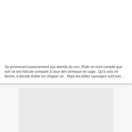
Se promenant joyeusement aux abords du zoo, Pluto se rend compte que
son os est ridicule comparé à ceux des animaux en cage.. Qu'à cela ne
tienne, il décide d'aller en chipper un... Mais les bêtes sauvages sont loin
d'accepter ce chapardage... Réalisé...