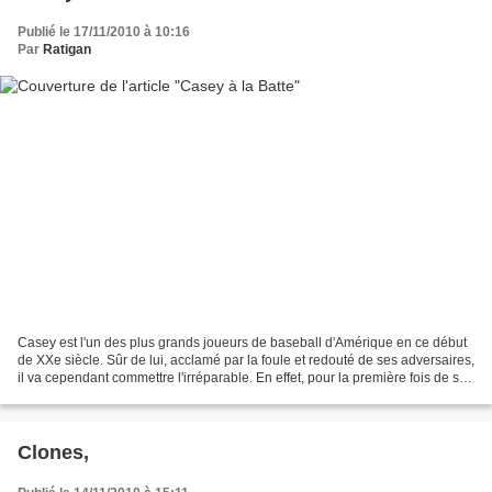
Publié le 17/11/2010 à 10:16
Par
Ratigan
Casey est l'un des plus grands joueurs de baseball d'Amérique en ce début
de XXe siècle. Sûr de lui, acclamé par la foule et redouté de ses adversaires,
il va cependant commettre l'irréparable. En effet, pour la première fois de sa
vie, il ne rattrape...
Clones,