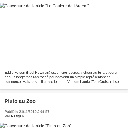
Eddie Felson (Paul Newman) est un vieil escroc, tricheur au billard, qui a
depuis longtemps raccroché pour devenir un simple représentant de
commerce. Mais lorsqu'il croise le jeune Vincent Lauria (Tom Cruise), il se
revoit à son âge. Il propose alors...
Pluto au Zoo
Publié le 21/11/2010 à 09:57
Par
Ratigan