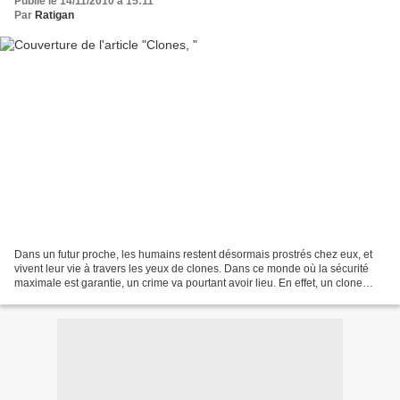
Publié le 14/11/2010 à 15:11
Par
Ratigan
Dans un futur proche, les humains restent désormais prostrés chez eux, et
vivent leur vie à travers les yeux de clones. Dans ce monde où la sécurité
maximale est garantie, un crime va pourtant avoir lieu. En effet, un clone
vient d'être assassiné avec...