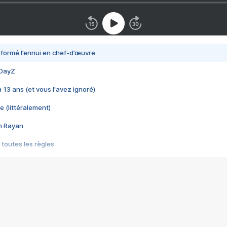
nsformé l’ennui en chef-d’œuvre
 DayZ
 a 13 ans (et vous l'avez ignoré)
e (littéralement)
im Rayan
 toutes les règles
s les jeux vidéo
us choquant de Rockstar ? - Le scandale BULLY
e plus moche de Steam
du RÊVE tourne au CAUCHEMAR