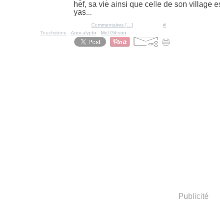
hef, sa vie ainsi que celle de son village
yas...
Posté par Ratigan à 16:58 -
Commentaires [
…
]
- Permalien [
#
]
Tags:
Touchstone
,
Apocalypto
,
Mel Gibson
Publicité