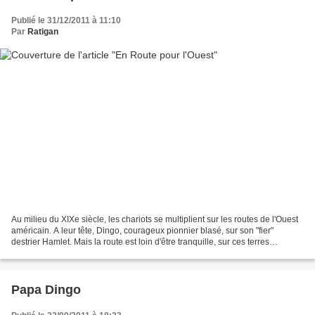
Publié le 31/12/2011 à 11:10
Par
Ratigan
Au milieu du XIXe siècle, les chariots se multiplient sur les routes de l'Ouest
américain. A leur tête, Dingo, courageux pionnier blasé, sur son "fier"
destrier Hamlet. Mais la route est loin d'être tranquille, sur ces terres
appartenant aux Peaux Rouges......
Papa Dingo