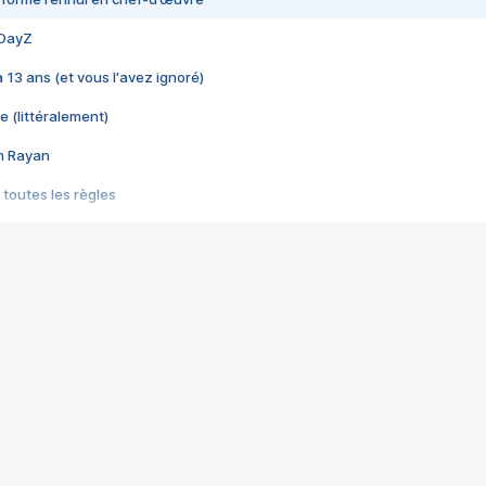
 DayZ
 a 13 ans (et vous l'avez ignoré)
e (littéralement)
im Rayan
 toutes les règles
s les jeux vidéo
us choquant de Rockstar ? - Le scandale BULLY
e plus moche de Steam
du RÊVE tourne au CAUCHEMAR
pendant 8 heures
it… à tort
umiliés par un jeu vidéo