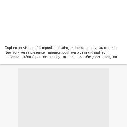
Capturé en Afrique où il régnait en maître, un lion se retrouve au coeur de
New York, où sa présence n'inquiète, pour son plus grand malheur,
personne... Réalisé par Jack Kinney, Un Lion de Société (Social Lion) fait
partie de ces courts-métrages spéciaux...