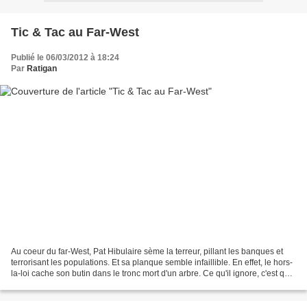
Tic & Tac au Far-West
Publié le 06/03/2012 à 18:24
Par
Ratigan
Au coeur du far-West, Pat Hibulaire sème la terreur, pillant les banques et
terrorisant les populations. Et sa planque semble infaillible. En effet, le hors-
la-loi cache son butin dans le tronc mort d'un arbre. Ce qu'il ignore, c'est que
l'arbre est habité...