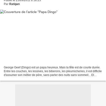
Publié le 23/09/2011 à 18:23
Par
Ratigan
George Geef (Dingo) est un papa heureux. Mais la fête est de courte durée.
Entre les couches, les lessives, les biberons, les pleurnicheries, il est difficile
d'assumer son métier de père, sans parler des nuits sans sommeil... Et
quand bébé grandit, les...