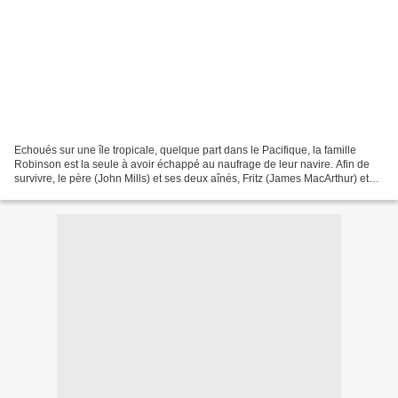
Echoués sur une île tropicale, quelque part dans le Pacifique, la famille
Robinson est la seule à avoir échappé au naufrage de leur navire. Afin de
survivre, le père (John Mills) et ses deux aînés, Fritz (James MacArthur) et
Ernest (Tommy Kirk), entreprennent...