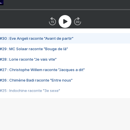
#30 : Eve Angeli raconte "Avant de partir"
#29 : MC Solaar raconte "Bouge de là"
28 : Lorie raconte "Je vais vite"
#27 : Christophe Willem raconte "Jacques a dit"
#26 : Chimène Badi raconte "Entre nous"
#25 : Indochine raconte "3e sexe"
#24 : Zaho raconte "C'est chelou"
#23 : Patrick Bruel raconte "Au café des délices"
#22 : Kyo raconte "Le chemin"