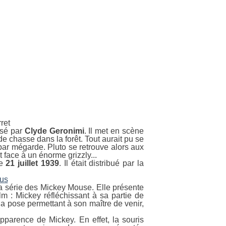
isé par
Clyde Geronimi
. Il met en scène
de chasse dans la forêt. Tout aurait pu se
par mégarde. Pluto se retrouve alors aux
t face à un énorme grizzly...
e
21 juillet 1939
. Il était distribué par la
la série des Mickey Mouse. Elle présente
m : Mickey réfléchissant à sa partie de
la pose permettant à son maître de venir,
pparence de Mickey. En effet, la souris