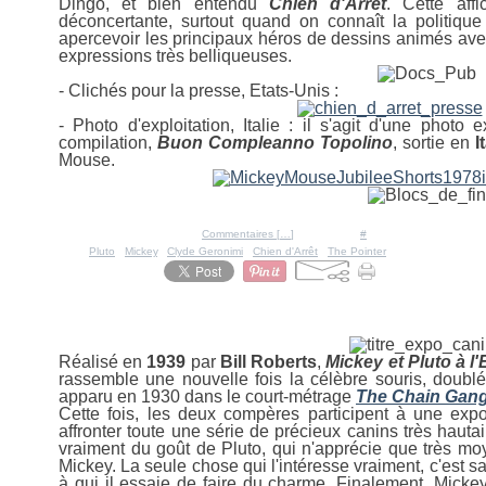
Dingo, et bien entendu
Chien d'Arrêt
. Cette affi
déconcertante, surtout quand on connaît la politique
apercevoir les principaux héros de dessins animés av
expressions très belliqueuses.
- Clichés pour la presse, Etats-Unis :
- Photo d'exploitation, Italie : il s'agit d'une photo e
compilation,
Buon Compleanno Topolino
, sortie en
It
Mouse.
Posté par Ratigan à 10:07 -
Commentaires [
…
]
- Permalien [
#
]
Tags:
Pluto
,
Mickey
,
Clyde Geronimi
,
Chien d'Arrêt
,
The Pointer
24 mai 2009
Mickey et Pluto à l'Exposition 
Réalisé en
1939
par
Bill
Roberts
,
Mickey et Pluto à l
rassemble une nouvelle fois la célèbre souris, doublé
apparu en 1930 dans le court-métrage
The Chain Gan
Cette fois, les deux compères participent à une expo
affronter toute une série de précieux canins très hautain
vraiment du goût de Pluto, qui n'apprécie que très moy
Mickey. La seule chose qui l'intéresse vraiment, c'est sa 
à qui il essaie de faire du charme. Finalement, Mickey