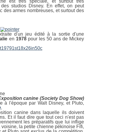
che est très spéciale, et surtout très
 des studios Disney. En effet, on peut
ec des armes nombreuses, et surtout des
xtraite d'un jeu édité à la sortie
d'une
alie
en
1978
pour les 50 ans de Mickey
canine
'Exposition canine (Society Dog Show)
e à l'époque par Walt Disney, et Pluto,
g
.
sition canine dans laquelle ils doivent
s. Et il faut dire que tout ceci n'est pas
ennement les préparatifs que lui inflige
voisine, la petite chienne pékinoise Fifi,
 et Pluto sont exclus de la compétition,