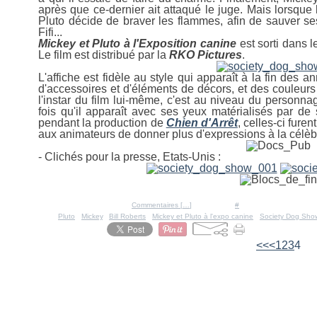
après que ce-dernier ait attaqué le juge. Mais lorsque
Pluto décide de braver les flammes, afin de sauver ses
Fifi...
Mickey et Pluto à l'Exposition canine
est sorti dans 
Le film est distribué par la
RKO
Pictures
.
L'affiche est fidèle au style qui apparaît à la fin des
d'accessoires et d'éléments de décors, et des couleurs 
l'instar du film lui-même, c'est au niveau du personn
fois qu'il apparaît avec ses yeux matérialisés par de
pendant la production de
Chien d'Arrêt
, celles-ci fure
aux animateurs de donner plus d'expressions à la célèb
- Clichés pour la presse, Etats-Unis :
Posté par Ratigan à 10:06 -
Commentaires [
…
]
- Permalien [
#
]
Tags:
Pluto
,
Mickey
,
Bill Roberts
,
Mickey et Pluto à l'expo canine
,
Society Dog Sho
<<
<
1
2
3
4