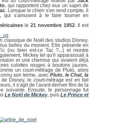
est un court-métrage réalisé par
Jack
to
, qui rapportent chez eux un sapin de
ac
. Lorsque le chien s'en rend compte, il
 qui s'amusent à le faire tourner en
éricaines
le
21 novembre 1952
. Il est
n classique de Noël des studios Disney.
 plus belles du moment. Elle présente en
Tic (ou bien est-ce Tac ?...) et montre
également, Mickey tel qu'il apparaissait à
antalon et une chemise qui avaient déjà
res culottes rouges à boutons jaunes.
é comme un court-métrage de Pluto, alors
 connu son terme, avec
Pluto, le Chat, la
 de Disney, le court-métrage est en fait
s, il s'agit de l'avant-dernier film de la
ée suivante. Ensuite, le personnage fut
ans
Le Noël de Mickey
, puis
Le Prince et