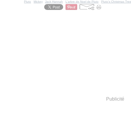
Tags:
Pluto
,
Mickey
,
Jack Hannah
,
L'arbre de Noel de Pluto
,
Pluto's Christmas Tre
Publicité