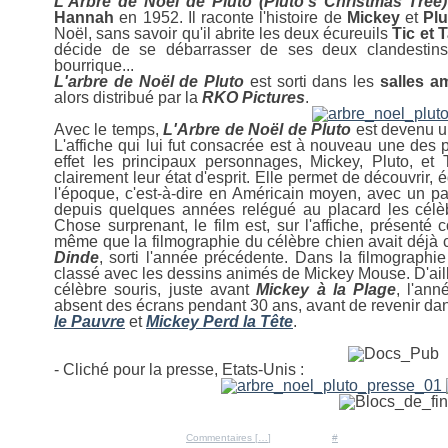
L'Arbre de Noël de Pluto (Pluto's Christmas Tree)
Hannah
en 1952. Il raconte l'histoire de
Mickey
et
Plu
Noël, sans savoir qu'il abrite les deux écureuils
Tic
et
T
décide de se débarrasser de ses deux clandestins,
bourrique...
L'arbre de Noël de Pluto
est sorti dans les
salles
am
alors distribué par la
RKO Pictures
.
Avec le temps,
L'Arbre de Noël de Pluto
est devenu u
L'affiche qui lui fut consacrée est à nouveau une des
effet les principaux personnages, Mickey, Pluto, et 
clairement leur état d'esprit. Elle permet de découvrir, 
l'époque, c'est-à-dire en Américain moyen, avec un p
depuis quelques années relégué au placard les célèb
Chose surprenant, le film est, sur l'affiche, présent
même que la filmographie du célèbre chien avait déjà
Dinde
, sorti l'année précédente. Dans la filmographie
classé avec les dessins animés de Mickey Mouse. D'ailleur
célèbre souris, juste avant
Mickey à la Plage
, l'ann
absent des écrans pendant 30 ans, avant de revenir d
le Pauvre
et
Mickey Perd la Tête
.
- Cliché pour la presse, Etats-Unis :
Posté par Ratigan à 17:58 -
Commentaires [
…
]
- Permalien [
#
]