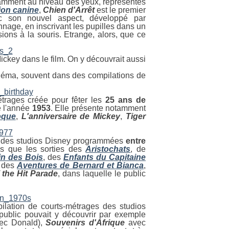
tamment au niveau des yeux, représentés
ion canine
,
Chien d'Arrêt
est le premier
c son nouvel aspect, développé par
nnage, en inscrivant les pupilles dans un
sions à la souris. Etrange, alors, que ce
Mickey dans le film. On y découvrait aussi
 cinéma, souvent dans des compilations de
étrages créée pour fêter les
25 ans de
e l'année
1953
. Elle présente notamment
oque
,
L'anniversaire de Mickey
,
Tiger
lms des studios Disney programmées
entre
 que les sorties des
Aristochats
, de
n des Bois
, des
Enfants du Capitaine
 des
Aventures de Bernard et Bianca
,
 the Hit Parade
, dans laquelle le public
lation de courts-métrages des studios
ublic pouvait y découvrir par exemple
vec Donald),
Souvenirs d'Afrique
avec