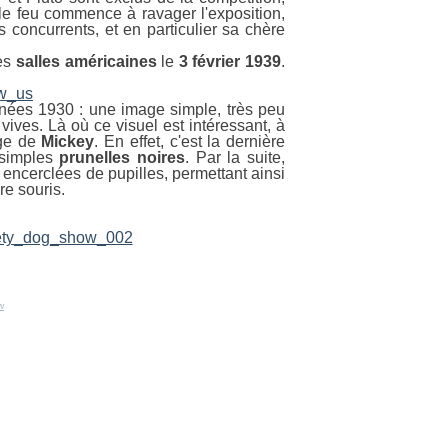
 le feu commence à ravager l'exposition,
 concurrents, et en particulier sa chère
les
salles
américaines
le
3 février 1939
.
 années 1930 : une image simple, très peu
vives. Là où ce visuel est intéressant, à
age de
Mickey
. En effet, c'est la dernière
 simples
prunelles
noires
. Par la suite,
nt encerclées de pupilles, permettant ainsi
re souris.
w