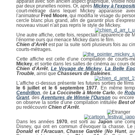
apparaît avec son ancien aspect graphique, visible no
par deux prunelles noires. Or, après
Mickey à l'exposit
court-métrage dans lequel Mickey apparaisse ave
l'animateur
Fred
Moore
, qui modifia le visage du perso
cercle blanc plus grand, afin de garantir plus d'expres
nouveau visuel n'ait pas repris le style de Mickey.
Une autre affiche, cette fois, respectait l'apparence de 
l'énorme ours qui menace Mickey dans le film.
Chien d'Arrêt
est par la suite sorti plusieurs fois au
courts-métrages.
Cette affiche est celle d'une compilation de courts-m
Mickey
, et sortie dans les salles de cinéma au cours d
Chien d'Arrêt
,
Le Voyage de Mickey
,
La Belle Ep
Trouble
, ainsi que
Chasseurs de Baleines
.
L'affiche ci-dessus présente les futures sorties de fi
le 6 juillet et le 6 septembre 1977
. En même temps
Cendrillon
, de
La Coccinelle à Monte Carlo
, de
Robi
Grant
, des
Aventures de Winnie l'Ourson
ou encore
on observe la sortie d'une compilation intitulée
Best of
pu redécouvrir
Chien d'Arrêt
.
Dans les années
1970
, est sorti au
Japon
une compi
Disney, qui ont en commun d'évoquer la chasse. Le p
Donald et l'Aracuan
,
Chasse Gardée
(
No Hunt
, a