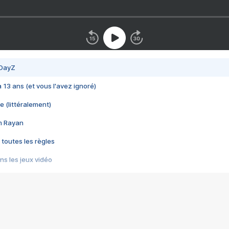
 DayZ
 a 13 ans (et vous l'avez ignoré)
e (littéralement)
im Rayan
 toutes les règles
s les jeux vidéo
us choquant de Rockstar ? - Le scandale BULLY
e plus moche de Steam
du RÊVE tourne au CAUCHEMAR