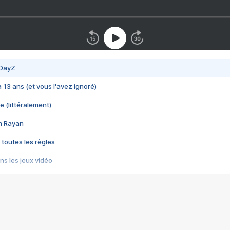
 DayZ
 a 13 ans (et vous l'avez ignoré)
e (littéralement)
im Rayan
 toutes les règles
s les jeux vidéo
us choquant de Rockstar ? - Le scandale BULLY
e plus moche de Steam
du RÊVE tourne au CAUCHEMAR