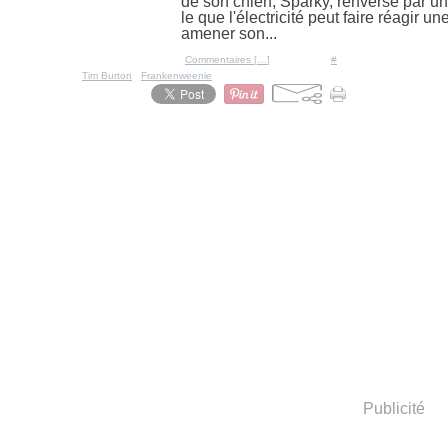
de son chien, Sparky, renversé par un
le que l'électricité peut faire réagir u
amener son...
Posté par Ratigan à 11:01 -
Commentaires [
…
]
- Permalien [
#
]
Tags:
Tim Burton
,
Frankenweenie
Publicité