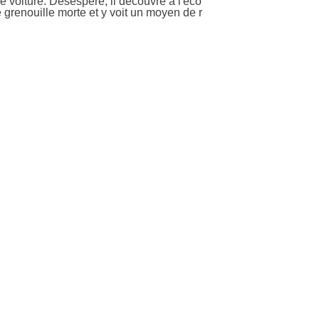
e voiture. Désespéré, il découvre à l'éco
ne grenouille morte et y voit un moyen de r