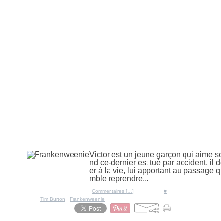
20 février 2012
Frankenweenie
Victor est un jeune garçon qui aime s
nd ce-dernier est tué par accident, il 
er à la vie, lui apportant au passage 
mble reprendre...
Posté par Ratigan à 15:56 -
Commentaires [
…
]
- Permalien [
#
]
Tags:
Tim Burton
,
Frankenweenie