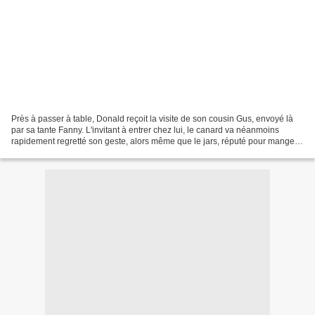
Près à passer à table, Donald reçoit la visite de son cousin Gus, envoyé là
par sa tante Fanny. L'invitant à entrer chez lui, le canard va néanmoins
rapidement regretté son geste, alors même que le jars, réputé pour manger
peu, englouti son dîner... Réalisé...