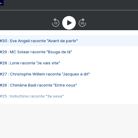
#30 : Eve Angeli raconte "Avant de partir"
#29 : MC Solaar raconte "Bouge de là"
28 : Lorie raconte "Je vais vite"
#27 : Christophe Willem raconte "Jacques a dit"
#26 : Chimène Badi raconte "Entre nous"
#25 : Indochine raconte "3e sexe"
#24 : Zaho raconte "C'est chelou"
#23 : Patrick Bruel raconte "Au café des délices"
#22 : Kyo raconte "Le chemin"