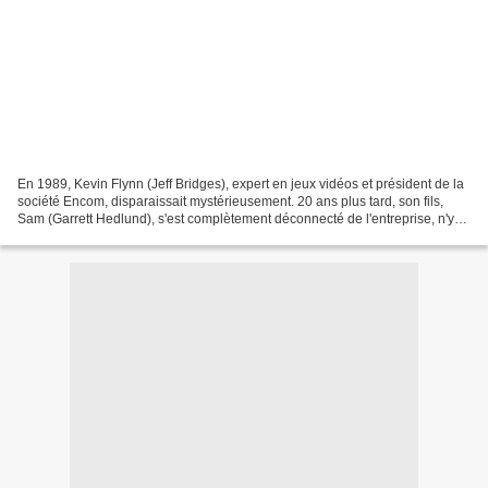
En 1989, Kevin Flynn (Jeff Bridges), expert en jeux vidéos et président de la
société Encom, disparaissait mystérieusement. 20 ans plus tard, son fils,
Sam (Garrett Hedlund), s'est complètement déconnecté de l'entreprise, n'y
passant qu'une fois l'année...