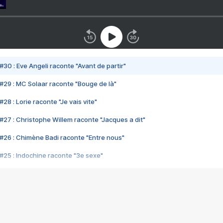
#30 : Eve Angeli raconte "Avant de partir"
#29 : MC Solaar raconte "Bouge de là"
28 : Lorie raconte "Je vais vite"
#27 : Christophe Willem raconte "Jacques a dit"
#26 : Chimène Badi raconte "Entre nous"
#25 : Indochine raconte "3e sexe"
#24 : Zaho raconte "C'est chelou"
#23 : Patrick Bruel raconte "Au café des délices"
#22 : Kyo raconte "Le chemin"