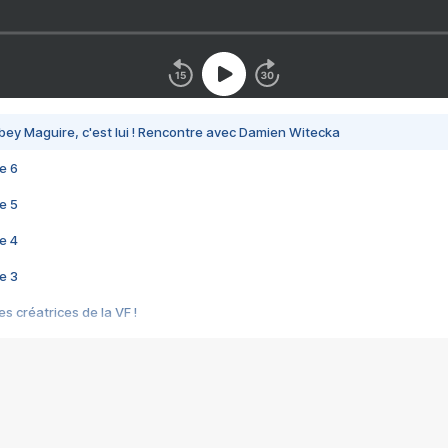
bey Maguire, c'est lui ! Rencontre avec Damien Witecka
e 6
e 5
e 4
e 3
s créatrices de la VF !
e 2
e 1
e Mektoub My Love arrive enfin ! Rencontre avec Shaïn Boumedine et Sal