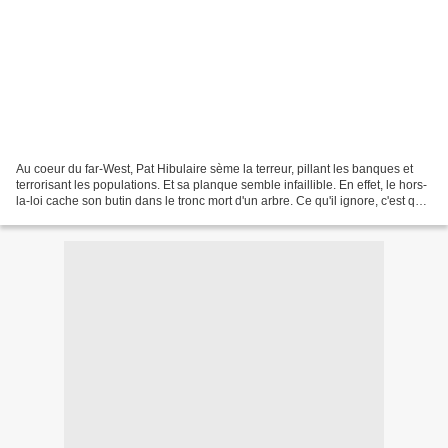
Au coeur du far-West, Pat Hibulaire sème la terreur, pillant les banques et
terrorisant les populations. Et sa planque semble infaillible. En effet, le hors-
la-loi cache son butin dans le tronc mort d'un arbre. Ce qu'il ignore, c'est que
l'arbre est habité...