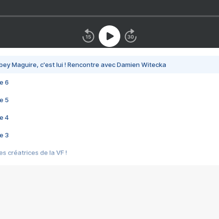
bey Maguire, c'est lui ! Rencontre avec Damien Witecka
e 6
e 5
e 4
e 3
s créatrices de la VF !
e 2
e 1
e Mektoub My Love arrive enfin ! Rencontre avec Shaïn Boumedine et Sal