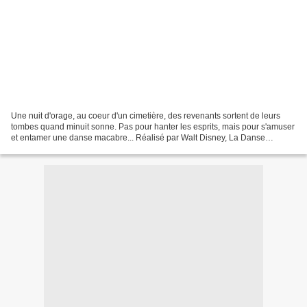
Une nuit d'orage, au coeur d'un cimetière, des revenants sortent de leurs
tombes quand minuit sonne. Pas pour hanter les esprits, mais pour s'amuser
et entamer une danse macabre... Réalisé par Walt Disney, La Danse
Macabre (The Skeleton Dance) est le...