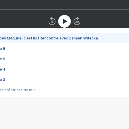
bey Maguire, c'est lui ! Rencontre avec Damien Witecka
e 6
e 5
e 4
e 3
s créatrices de la VF !
e 2
e 1
e Mektoub My Love arrive enfin ! Rencontre avec Shaïn Boumedine et Sal