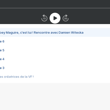
bey Maguire, c'est lui ! Rencontre avec Damien Witecka
e 6
e 5
e 4
e 3
s créatrices de la VF !
e 2
e 1
e Mektoub My Love arrive enfin ! Rencontre avec Shaïn Boumedine et Sal