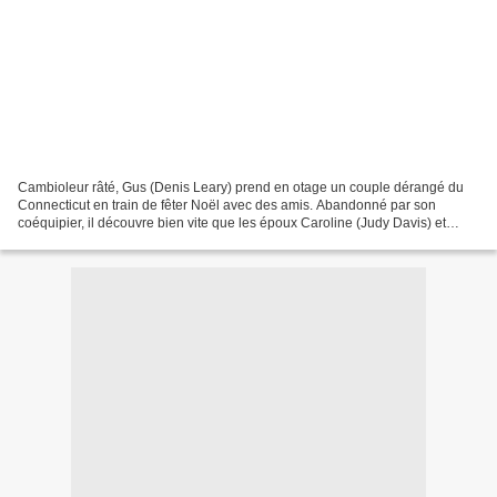
Cambioleur râté, Gus (Denis Leary) prend en otage un couple dérangé du
Connecticut en train de fêter Noël avec des amis. Abandonné par son
coéquipier, il découvre bien vite que les époux Caroline (Judy Davis) et
Lloyd (Kevin Spacey) se détestent profondément,...