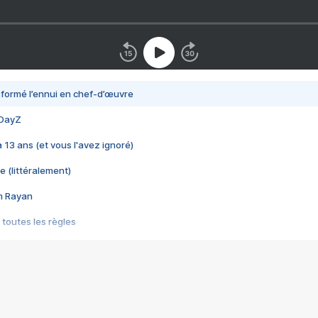
nsformé l’ennui en chef-d’œuvre
 DayZ
 a 13 ans (et vous l'avez ignoré)
e (littéralement)
im Rayan
 toutes les règles
s les jeux vidéo
us choquant de Rockstar ? - Le scandale BULLY
e plus moche de Steam