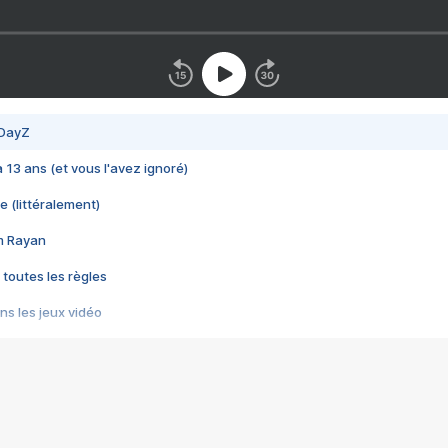
 DayZ
 a 13 ans (et vous l'avez ignoré)
e (littéralement)
im Rayan
 toutes les règles
s les jeux vidéo
us choquant de Rockstar ? - Le scandale BULLY
e plus moche de Steam
du RÊVE tourne au CAUCHEMAR