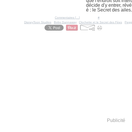
que l'endroit soit inte
décide d'y entrer, rév
é : le Secret des aile
Posté par Ratigan à 17:59 -
Commentaires [
…
]
- Permalien [
#
]
Tags:
DisneyToon Studios
,
Bobs Gannaway
,
Clochette et le Secret des Fées
,
Pegg
Publicité