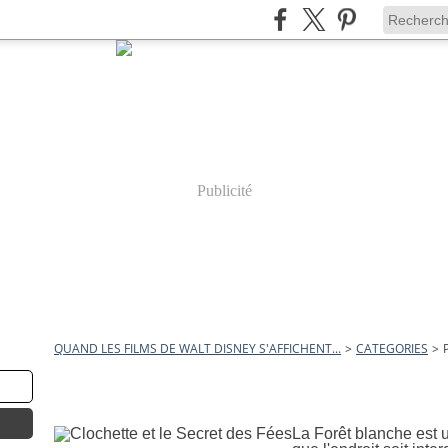
Publicité
QUAND LES FILMS DE WALT DISNEY S'AFFICHENT...
>
CATEGORIES
>
peggy holmes
17 octobre 2012
Clochette et le Secret des F
La Forêt blanche est u