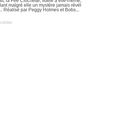
rdit, la Fée Clochette, fidèle à elle-même,
élant malgré elle un mystère jamais révél
s... Réalisé par Peggy Holmes et Bobs...
y Holmes