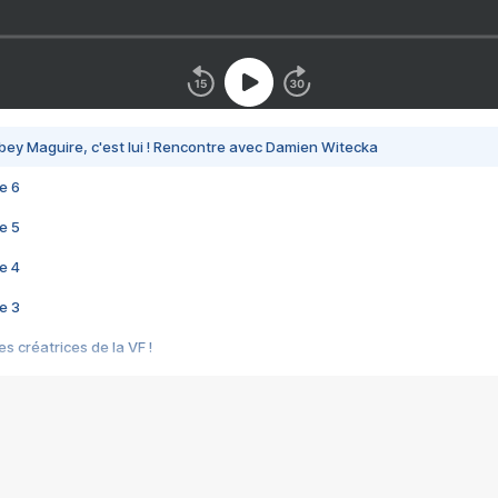
bey Maguire, c'est lui ! Rencontre avec Damien Witecka
e 6
e 5
e 4
e 3
s créatrices de la VF !
e 2
e 1
e Mektoub My Love arrive enfin ! Rencontre avec Shaïn Boumedine et Sal