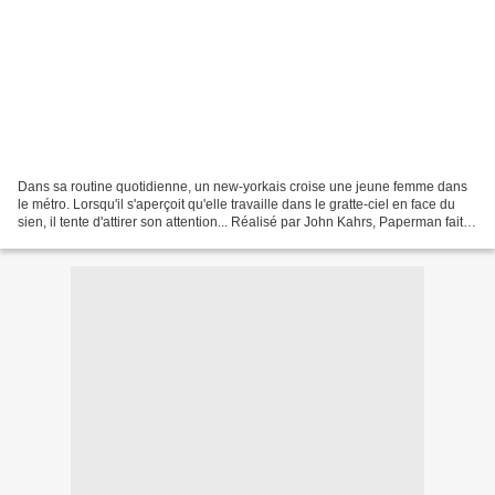
Dans sa routine quotidienne, un new-yorkais croise une jeune femme dans
le métro. Lorsqu'il s'aperçoit qu'elle travaille dans le gratte-ciel en face du
sien, il tente d'attirer son attention... Réalisé par John Kahrs, Paperman fait
partie de ces courts-métrages...