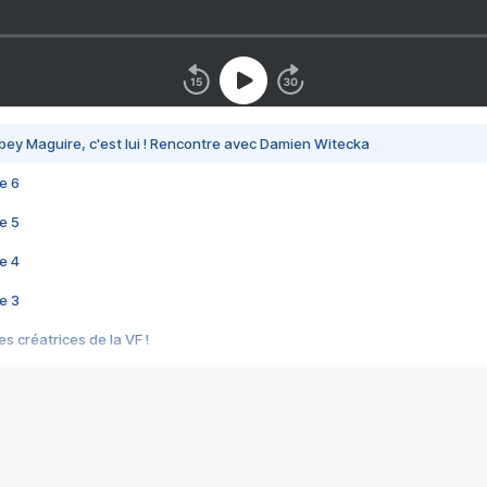
bey Maguire, c'est lui ! Rencontre avec Damien Witecka
e 6
e 5
e 4
e 3
s créatrices de la VF !
e 2
e 1
e Mektoub My Love arrive enfin ! Rencontre avec Shaïn Boumedine et Sal