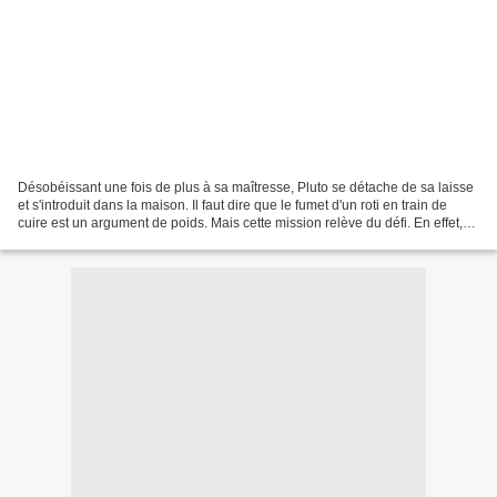
Désobéissant une fois de plus à sa maîtresse, Pluto se détache de sa laisse
et s'introduit dans la maison. Il faut dire que le fumet d'un roti en train de
cuire est un argument de poids. Mais cette mission relève du défi. En effet,
comment ne pas se faire...