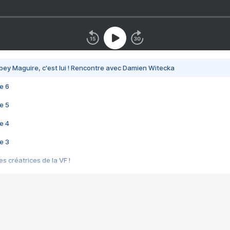
bey Maguire, c'est lui ! Rencontre avec Damien Witecka
e 6
e 5
e 4
e 3
s créatrices de la VF !
e 2
e 1
e Mektoub My Love arrive enfin ! Rencontre avec Shaïn Boumedine et Sal