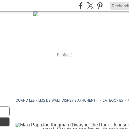
Publicité
QUAND LES FILMS DE WALT DISNEY S'AFFICHENT...
>
CATEGORIES
>
maxi papa
15 mars 2009
Maxi Papa
Joe Kingman (Dwayne "the Rock" Johnson) 