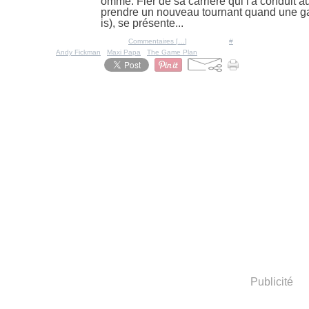
ommé. Fier de sa carrière qui l'a conduit a
prendre un nouveau tournant quand une ga
is), se présente...
Posté par Ratigan à 10:00 -
Commentaires [
…
]
- Permalien [
#
]
Tags:
Andy Fickman
,
Maxi Papa
,
The Game Plan
Publicité