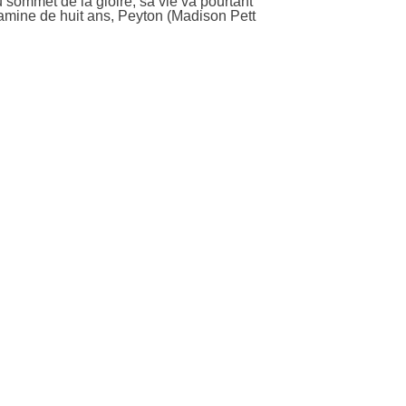
u sommet de la gloire, sa vie va pourtant
mine de huit ans, Peyton (Madison Pett