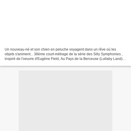
Un nouveau-né et son chien en peluche voyagent dans un rêve où les
objets s'animent... 38ème court-métrage de la série des Silly Symphonies ,
inspiré de l'oeuvre d'Eugène Field, Au Pays de la Berceuse (Lullaby Land)
est un film de Wilfred Jackson. Il...