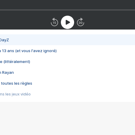
 DayZ
 a 13 ans (et vous l'avez ignoré)
e (littéralement)
im Rayan
 toutes les règles
s les jeux vidéo
us choquant de Rockstar ? - Le scandale BULLY
e plus moche de Steam
du RÊVE tourne au CAUCHEMAR