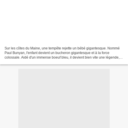
Sur les côtes du Maine, une tempête rejette un bébé gigantesque. Nommé
Paul Bunyan, l'enfant devient un bucheron gigantesque et à la force
colossale. Aidé d'un immense boeuf bleu, il devient bien vite une légende,
capable d'abattre des forêts entières....