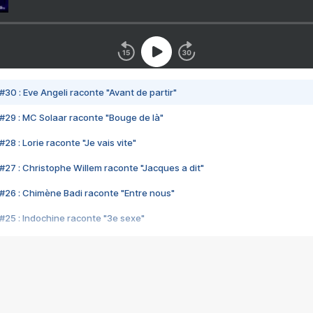
#30 : Eve Angeli raconte "Avant de partir"
#29 : MC Solaar raconte "Bouge de là"
28 : Lorie raconte "Je vais vite"
#27 : Christophe Willem raconte "Jacques a dit"
#26 : Chimène Badi raconte "Entre nous"
#25 : Indochine raconte "3e sexe"
#24 : Zaho raconte "C'est chelou"
#23 : Patrick Bruel raconte "Au café des délices"
#22 : Kyo raconte "Le chemin"