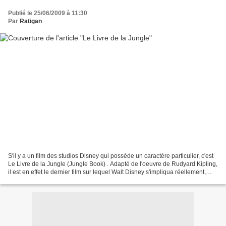
Publié le 25/06/2009 à 11:30
Par
Ratigan
S'il y a un film des studios Disney qui possède un caractère particulier, c'est
Le Livre de la Jungle (Jungle Book) . Adapté de l'oeuvre de Rudyard Kipling,
il est en effet le dernier film sur lequel Walt Disney s'impliqua réellement,
avant son décès,...