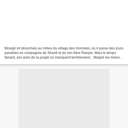
Mowgli vit désormais au milieu du village des Hommes, où il passe des jours
paisibles en compagnie de Shanti et de son frère Ranjan. Mais le temps
faisant, ses amis de la jungle lui manquent terriblement... Malgré les mises
en garde de son père adoptif,...