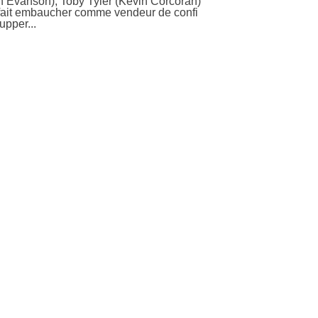
th Evanson), Toby Tyler (Kevin Corcoran)
se fait embaucher comme vendeur de confi
upper...