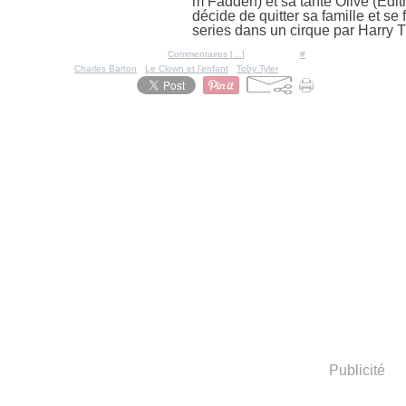
m Fadden) et sa tante Olive (Edi
décide de quitter sa famille et 
series dans un cirque par Harry T
Posté par Ratigan à 11:00 -
Commentaires [
…
]
- Permalien [
#
]
Tags:
Charles Barton
,
Le Clown et l'enfant
,
Toby Tyler
Publicité