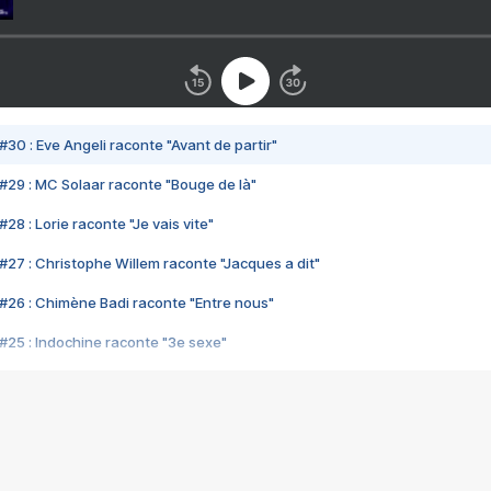
#30 : Eve Angeli raconte "Avant de partir"
#29 : MC Solaar raconte "Bouge de là"
28 : Lorie raconte "Je vais vite"
#27 : Christophe Willem raconte "Jacques a dit"
#26 : Chimène Badi raconte "Entre nous"
#25 : Indochine raconte "3e sexe"
#24 : Zaho raconte "C'est chelou"
#23 : Patrick Bruel raconte "Au café des délices"
#22 : Kyo raconte "Le chemin"