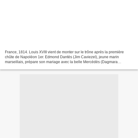
France, 1814. Louis XVIII vient de monter sur le trône après la première
chûte de Napoléon 1er. Edmond Dantès (Jim Caviezel), jeune marin
marseillais, prépare son mariage avec la belle Mercédès (Dagmara
Dominczyk). Mais les festivités sont interrompues...