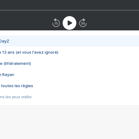
 DayZ
 a 13 ans (et vous l'avez ignoré)
e (littéralement)
im Rayan
 toutes les règles
s les jeux vidéo
us choquant de Rockstar ? - Le scandale BULLY
e plus moche de Steam
du RÊVE tourne au CAUCHEMAR