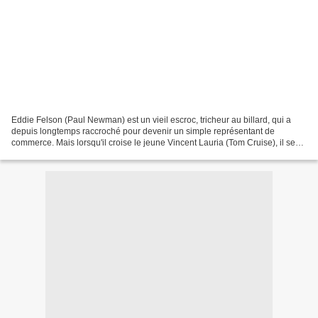
Eddie Felson (Paul Newman) est un vieil escroc, tricheur au billard, qui a
depuis longtemps raccroché pour devenir un simple représentant de
commerce. Mais lorsqu'il croise le jeune Vincent Lauria (Tom Cruise), il se
revoit à son âge. Il propose alors...