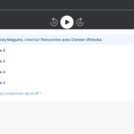
bey Maguire, c'est lui ! Rencontre avec Damien Witecka
e 6
e 5
e 4
e 3
s créatrices de la VF !
e 2
e 1
e Mektoub My Love arrive enfin ! Rencontre avec Shaïn Boumedine et Sal