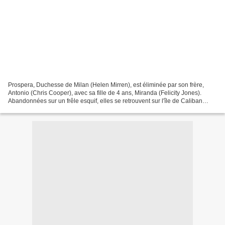
Prospera, Duchesse de Milan (Helen Mirren), est éliminée par son frère,
Antonio (Chris Cooper), avec sa fille de 4 ans, Miranda (Felicity Jones).
Abandonnées sur un frêle esquif, elles se retrouvent sur l'île de Caliban
(Djimon Hounsou), incarnation de...