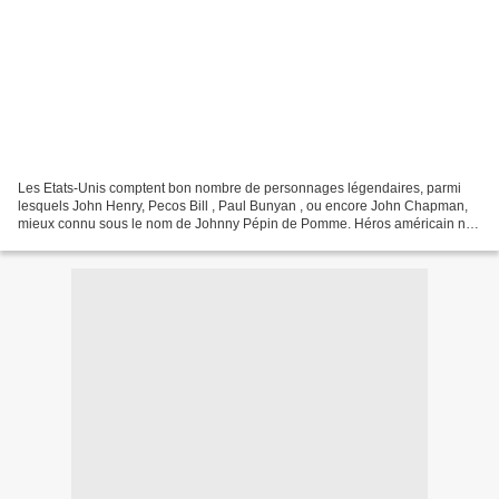
Les Etats-Unis comptent bon nombre de personnages légendaires, parmi
lesquels John Henry, Pecos Bill , Paul Bunyan , ou encore John Chapman,
mieux connu sous le nom de Johnny Pépin de Pomme. Héros américain né
à la fin du XVIIIe siècle, John était un...