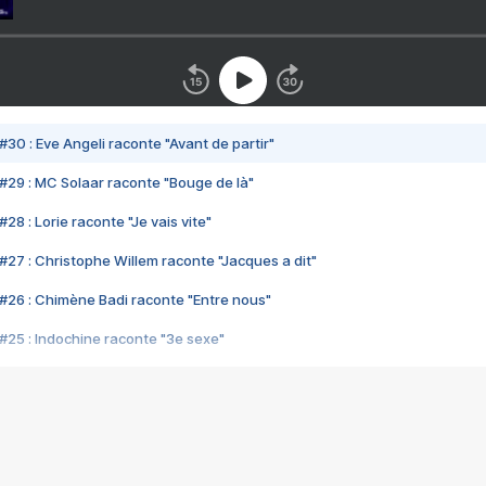
#30 : Eve Angeli raconte "Avant de partir"
#29 : MC Solaar raconte "Bouge de là"
28 : Lorie raconte "Je vais vite"
#27 : Christophe Willem raconte "Jacques a dit"
#26 : Chimène Badi raconte "Entre nous"
#25 : Indochine raconte "3e sexe"
#24 : Zaho raconte "C'est chelou"
#23 : Patrick Bruel raconte "Au café des délices"
#22 : Kyo raconte "Le chemin"