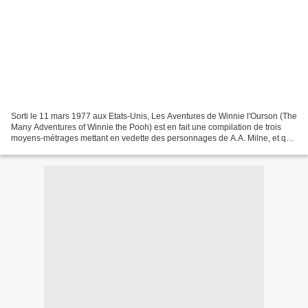
Sorti le 11 mars 1977 aux Etats-Unis, Les Aventures de Winnie l'Ourson (The
Many Adventures of Winnie the Pooh) est en fait une compilation de trois
moyens-métrages mettant en vedette des personnages de A.A. Milne, et qui
sont sortis indépendamment au...