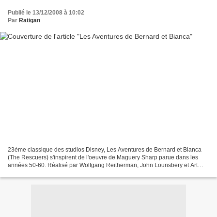
Publié le 13/12/2008 à 10:02
Par
Ratigan
23ème classique des studios Disney, Les Aventures de Bernard et Bianca
(The Rescuers) s'inspirent de l'oeuvre de Maguery Sharp parue dans les
années 50-60. Réalisé par Wolfgang Reitherman, John Lounsbery et Art
Stevens, il raconte l'histoire d'une jeune...