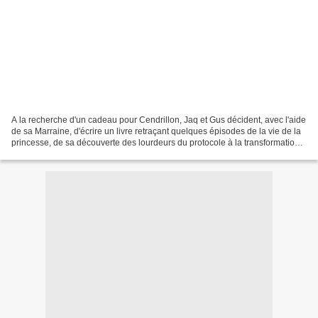
A la recherche d'un cadeau pour Cendrillon, Jaq et Gus décident, avec l'aide
de sa Marraine, d'écrire un livre retraçant quelques épisodes de la vie de la
princesse, de sa découverte des lourdeurs du protocole à la transformation
de Jaq en jeune homme,...