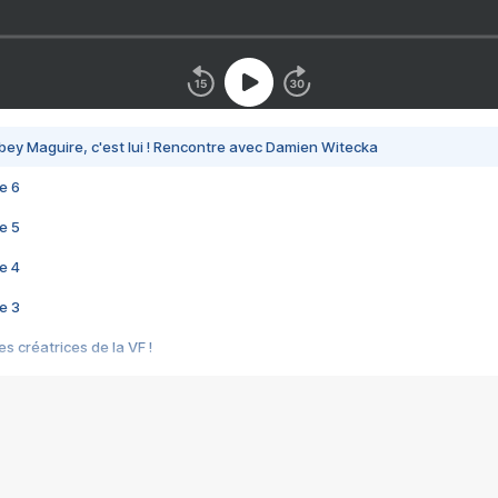
bey Maguire, c'est lui ! Rencontre avec Damien Witecka
e 6
e 5
e 4
e 3
s créatrices de la VF !
e 2
e 1
e Mektoub My Love arrive enfin ! Rencontre avec Shaïn Boumedine et Sal