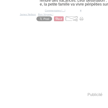
rendre des vacances. Leur destination : 
e, la petite famille va vivre péripéties su
Posté par Ratigan à 10:35 -
Commentaires [
…
]
- Permalien [
#
]
Tags:
James Neilson
,
Bon Voyage !
Publicité