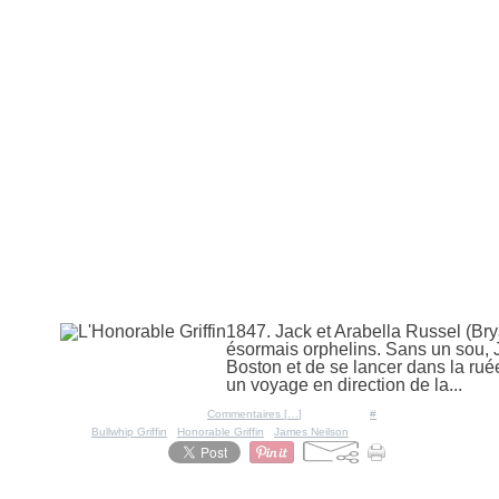
16 février 2010
L'Honorable Griffin
1847. Jack et Arabella Russel (Br
ésormais orphelins. Sans un sou, J
Boston et de se lancer dans la rué
un voyage en direction de la...
Posté par Ratigan à 13:40 -
Commentaires [
…
]
- Permalien [
#
]
Tags:
Bullwhip Griffin
,
Honorable Griffin
,
James Neilson
22 janvier 2009