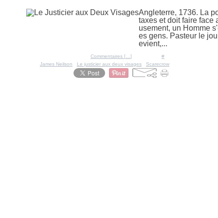
Le Justicier aux Deux Visa
Angleterre, 1736. La p
taxes et doit faire fac
usement, un Homme s'e
es gens. Pasteur le jo
evient,...
Posté par Ratigan à 20:06 -
Commentaires [
…
]
- Permalien [
#
]
Tags:
James Neilson
,
Le justicier aux deux visages
,
Scarecrow