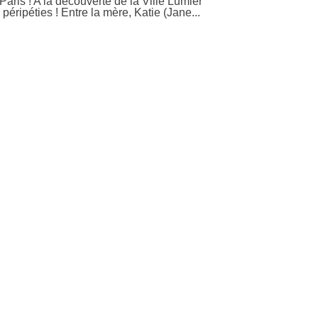
Paris ! A la découverte de la Ville Lumièr
r péripéties ! Entre la mère, Katie (Jane...