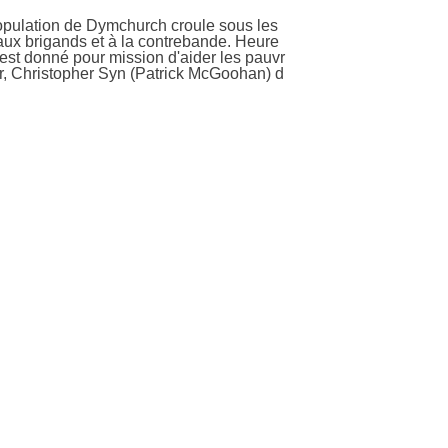
ges
opulation de Dymchurch croule sous les
e aux brigands et à la contrebande. Heure
st donné pour mission d'aider les pauvr
ur, Christopher Syn (Patrick McGoohan) d