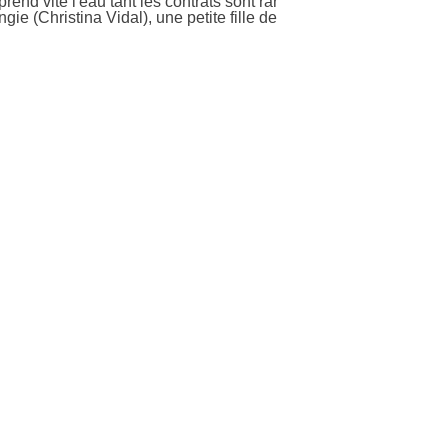
rend vite l'eau tant les contrats sont rar
ie (Christina Vidal), une petite fille de