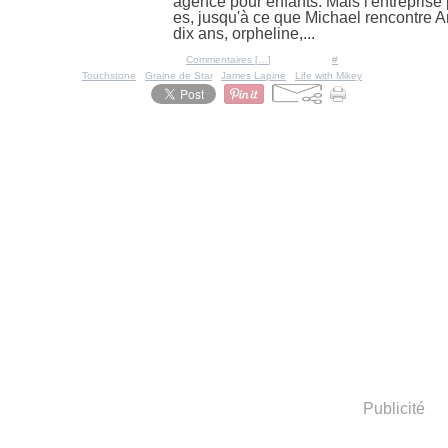
agence pour enfants. Mais l'entreprise p
es, jusqu'à ce que Michael rencontre Ang
dix ans, orpheline,...
Posté par Ratigan à 09:13 -
Commentaires [
…
]
- Permalien [
#
]
Tags:
Touchstone
,
Graine de Star
,
James Lapine
,
Life with Mikey
Publicité