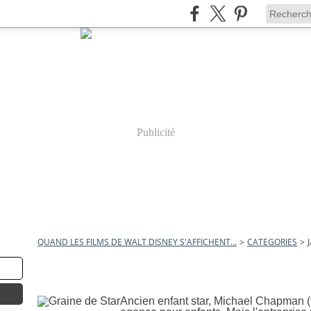
Publicité
QUAND LES FILMS DE WALT DISNEY S'AFFICHENT...
>
CATEGORIES
>
james lapine
24 mars 2012
Graine de Star
Ancien enfant star, Michael Chapman (