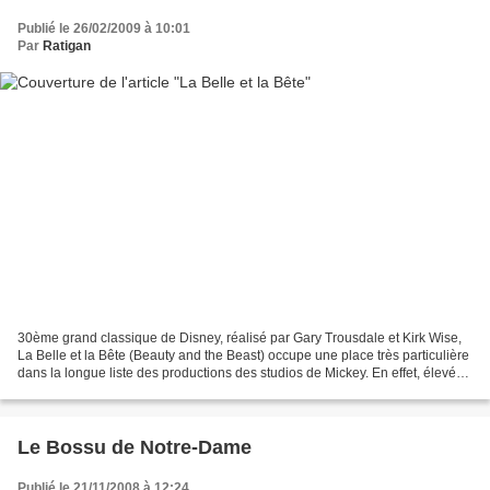
Publié le 26/02/2009 à 10:01
Par
Ratigan
30ème grand classique de Disney, réalisé par Gary Trousdale et Kirk Wise,
La Belle et la Bête (Beauty and the Beast) occupe une place très particulière
dans la longue liste des productions des studios de Mickey. En effet, élevé
dès sa sortie au rang de...
Le Bossu de Notre-Dame
Publié le 21/11/2008 à 12:24