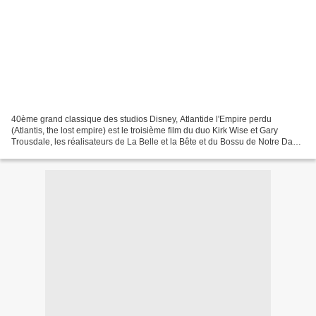
40ème grand classique des studios Disney, Atlantide l'Empire perdu
(Atlantis, the lost empire) est le troisième film du duo Kirk Wise et Gary
Trousdale, les réalisateurs de La Belle et la Bête et du Bossu de Notre Dame
. Il s'inspire de la légende rapportée...