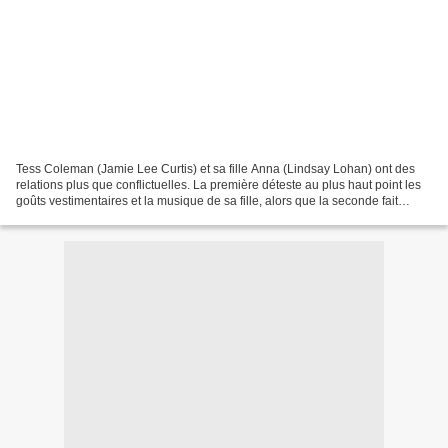
Tess Coleman (Jamie Lee Curtis) et sa fille Anna (Lindsay Lohan) ont des
relations plus que conflictuelles. La première déteste au plus haut point les
goûts vestimentaires et la musique de sa fille, alors que la seconde fait
comprendre à sa mère qu'elle...