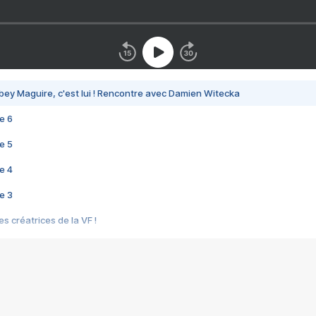
bey Maguire, c'est lui ! Rencontre avec Damien Witecka
e 6
e 5
e 4
e 3
s créatrices de la VF !
e 2
e 1
e Mektoub My Love arrive enfin ! Rencontre avec Shaïn Boumedine et Sal