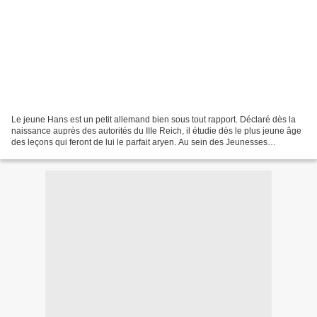
Le jeune Hans est un petit allemand bien sous tout rapport. Déclaré dès la
naissance auprès des autorités du IIIe Reich, il étudie dès le plus jeune âge
des leçons qui feront de lui le parfait aryen. Au sein des Jeunesses
Hitlériennes, et au fil des pages...