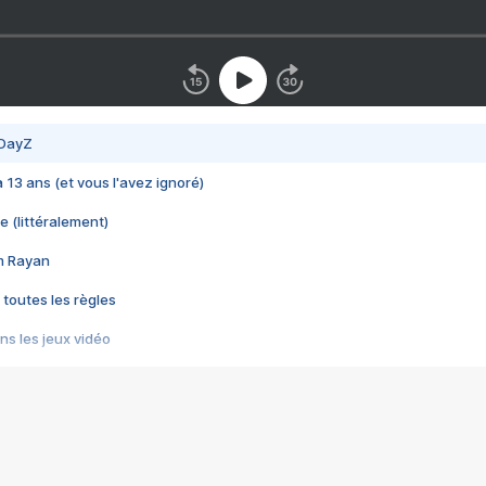
 DayZ
 a 13 ans (et vous l'avez ignoré)
e (littéralement)
im Rayan
 toutes les règles
s les jeux vidéo
us choquant de Rockstar ? - Le scandale BULLY
e plus moche de Steam
du RÊVE tourne au CAUCHEMAR