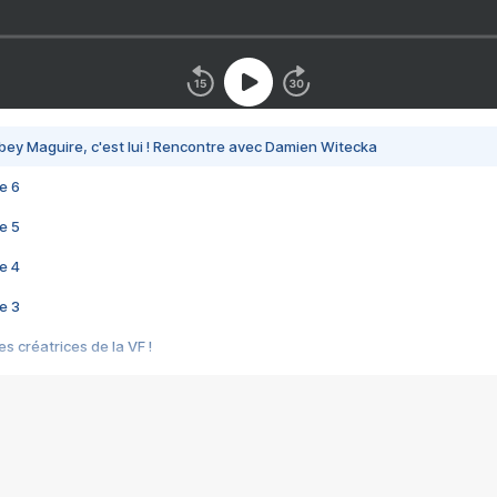
bey Maguire, c'est lui ! Rencontre avec Damien Witecka
e 6
e 5
e 4
e 3
s créatrices de la VF !
e 2
e 1
e Mektoub My Love arrive enfin ! Rencontre avec Shaïn Boumedine et Sal