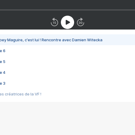
bey Maguire, c'est lui ! Rencontre avec Damien Witecka
e 6
e 5
e 4
e 3
s créatrices de la VF !
e 2
e 1
e Mektoub My Love arrive enfin ! Rencontre avec Shaïn Boumedine et Sal