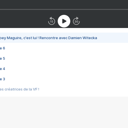
bey Maguire, c'est lui ! Rencontre avec Damien Witecka
e 6
e 5
e 4
e 3
s créatrices de la VF !
e 2
e 1
e Mektoub My Love arrive enfin ! Rencontre avec Shaïn Boumedine et Sal