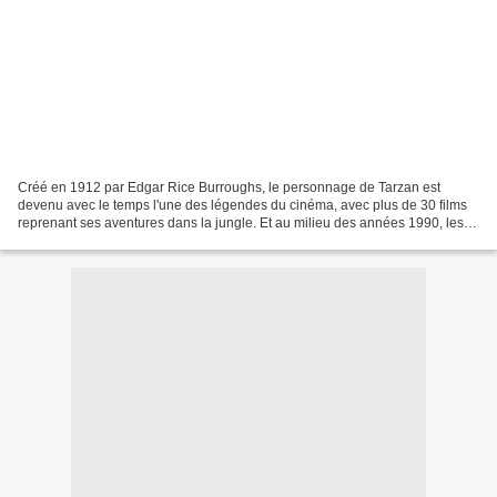
Créé en 1912 par Edgar Rice Burroughs, le personnage de Tarzan est
devenu avec le temps l'une des légendes du cinéma, avec plus de 30 films
reprenant ses aventures dans la jungle. Et au milieu des années 1990, les
studios Disney mettent en chantier leur...