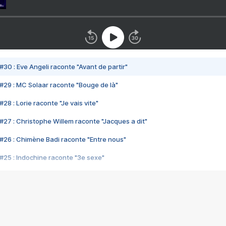
#30 : Eve Angeli raconte "Avant de partir"
#29 : MC Solaar raconte "Bouge de là"
28 : Lorie raconte "Je vais vite"
#27 : Christophe Willem raconte "Jacques a dit"
#26 : Chimène Badi raconte "Entre nous"
#25 : Indochine raconte "3e sexe"
#24 : Zaho raconte "C'est chelou"
#23 : Patrick Bruel raconte "Au café des délices"
#22 : Kyo raconte "Le chemin"